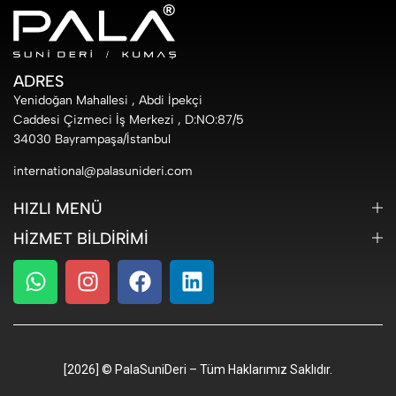
ADRES
Yenidoğan Mahallesi , Abdi İpekçi
Caddesi Çizmeci İş Merkezi , D:NO:87/5
34030 Bayrampaşa/İstanbul
international@palasunideri.com
HIZLI MENÜ
HIZMET BILDIRIMI
[2026] © PalaSuniDeri – Tüm Haklarımız Saklıdır.