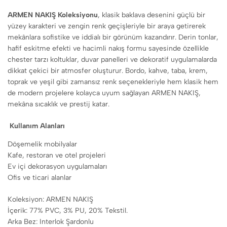
ARMEN NAKIŞ Koleksiyonu
, klasik baklava desenini güçlü bir
yüzey karakteri ve zengin renk geçişleriyle bir araya getirerek
mekânlara sofistike ve iddialı bir görünüm kazandırır. Derin tonlar,
hafif eskitme efekti ve hacimli nakış formu sayesinde özellikle
chester tarzı koltuklar, duvar panelleri ve dekoratif uygulamalarda
dikkat çekici bir atmosfer oluşturur. Bordo, kahve, taba, krem,
toprak ve yeşil gibi zamansız renk seçenekleriyle hem klasik hem
de modern projelere kolayca uyum sağlayan ARMEN NAKIŞ,
mekâna sıcaklık ve prestij katar.
Kullanım Alanları
Döşemelik mobilyalar
Kafe, restoran ve otel projeleri
Ev içi dekorasyon uygulamaları
Ofis ve ticari alanlar
Koleksiyon: ARMEN NAKIŞ
İçerik: 77% PVC, 3% PU, 20% Tekstil.
Arka Bez: Interlok Şardonlu