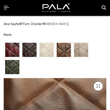
Ana Sayfa
Tüm Ürünler
ARMEN NAKIŞ
Renk
Bordo
Kahve
Krem
Taba
Toprak
Yeşil