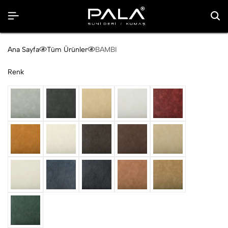
Ana Sayfa
Tüm Ürünler
BAMBI
Renk
A. Gri
Antrasit
Bej
Beyaz
Bordo
Camel
K. Beyaz
K. Kahve
Kestane
Krem
Kum
Lacivert
Siyah
Taba
Yağ
Yeşil