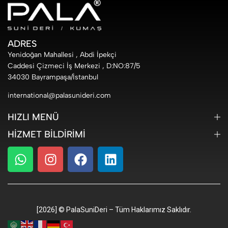
ADRES
Yenidoğan Mahallesi , Abdi İpekçi
Caddesi Çizmeci İş Merkezi , D:NO:87/5
34030 Bayrampaşa/İstanbul
international@palasunideri.com
HIZLI MENÜ
HIZMET BILDIRIMI
[2026] © PalaSuniDeri – Tüm Haklarımız Saklıdır.