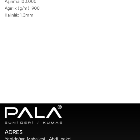
Aşınma:100.000
Ağırlık (g/m): 900
Kalınlık: 1,3mm
ADRES
Yenidoğan Mahallesi , Abdi İpekçi