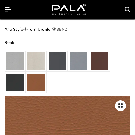
Ana Sayfa
Tüm Ürünler
BENZ
Renk
Buz Gri
Ekru
Füme
Merco Gri
Nutella
Siyah
Taba