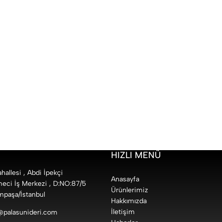
HIZLI MENÜ
allesi , Abdi İpekçi
Anasayfa
eci İş Merkezi , D:NO:87/5
Ürünlerimiz
paşa/İstanbul
Hakkımızda
İletişim
l@palasunideri.com