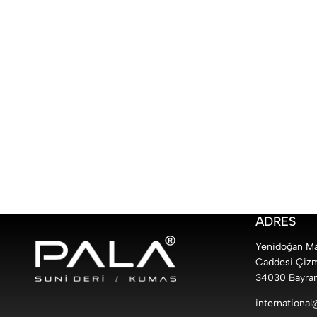
ADRES
Yenidoğan Mah
Caddesi Çizm
34030 Bayram
internationa