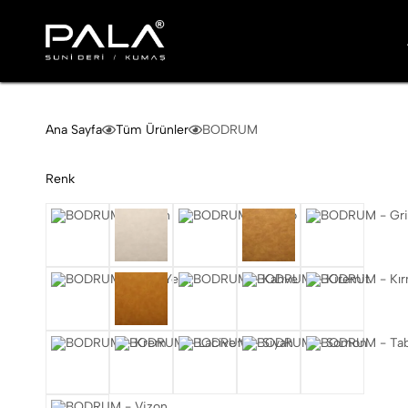
Pala
Suni
Dericilik
Ana Sayfa
Tüm Ürünler
BODRUM
Renk
Analin
Bej
Bordo
Camel
Gri
Haki Yeşil
Hardal
Kahve
Kiremit
Kırmızı
Krem
Lacivert
Siyah
Somon
Taba