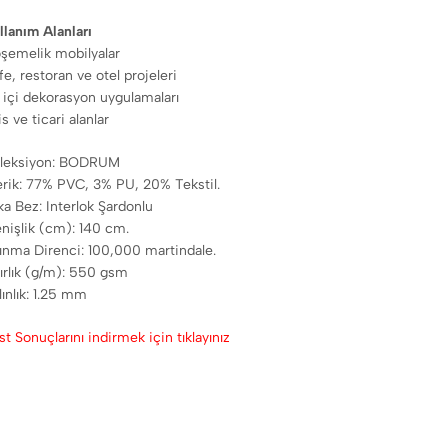
llanım Alanları
şemelik mobilyalar
fe, restoran ve otel projeleri
 içi dekorasyon uygulamaları
is ve ticari alanlar
leksiyon: BODRUM
erik: 77% PVC, 3% PU, 20% Tekstil.
ka Bez: Interlok Şardonlu
nişlik (cm): 140 cm.
ınma Direnci: 100,000 martindale.
ırlık (g/m): 550 gsm
lınlık: 1.25 mm
st Sonuçlarını indirmek için tıklayınız