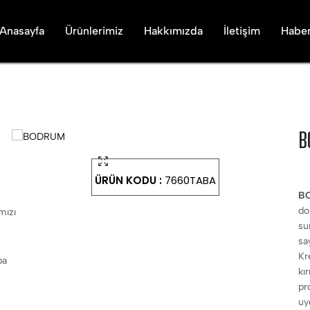
Anasayfa
Ürünlerimiz
Hakkımızda
İletişim
Haber
B
ÜRÜN KODU :
7660TABA
B
do
su
sa
Kr
kı
pr
uy