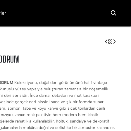
ler
ODRUM
ODRUM
Koleksiyonu, doğal deri görünümünü hafif vintage
kunuşlu yüzey yapısıyla buluşturan zamansız bir döşemelik
ni deri serisidir. İnce damar detayları ve mat karakteri
yesinde gerçek deri hissini sade ve şık bir formda sunar.
em, somon, taba ve koyu kahve gibi sıcak tonlardan canlı
rmızıya uzanan renk paletiyle hem modern hem klasik
ojelerde rahatlıkla kullanılabilir. Koltuk, sandalye ve dekoratif
gulamalarda mekâna doğal ve sofistike bir atmosfer kazandırır.