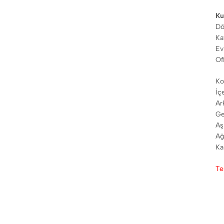
Ku
Dö
Ka
Ev
Of
Ko
İç
Ar
Ge
Aş
Ağ
Ka
Te