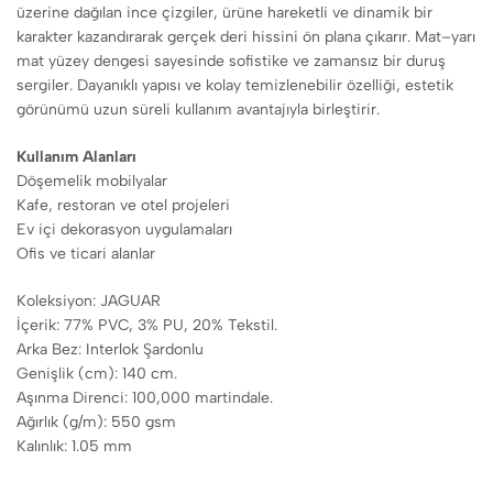
üzerine dağılan ince çizgiler, ürüne hareketli ve dinamik bir
karakter kazandırarak gerçek deri hissini ön plana çıkarır. Mat–yarı
mat yüzey dengesi sayesinde sofistike ve zamansız bir duruş
sergiler. Dayanıklı yapısı ve kolay temizlenebilir özelliği, estetik
görünümü uzun süreli kullanım avantajıyla birleştirir.
Kullanım Alanları
Döşemelik mobilyalar
Kafe, restoran ve otel projeleri
Ev içi dekorasyon uygulamaları
Ofis ve ticari alanlar
Koleksiyon: JAGUAR
İçerik: 77% PVC, 3% PU, 20% Tekstil.
Arka Bez: Interlok Şardonlu
Genişlik (cm): 140 cm.
Aşınma Direnci: 100,000 martindale.
Ağırlık (g/m): 550 gsm
Kalınlık: 1.05 mm