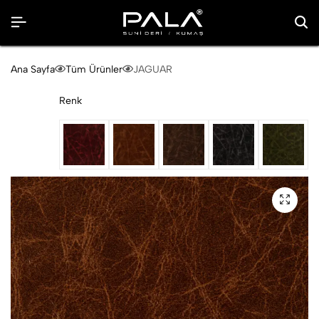
Ana Sayfa
Tüm Ürünler
JAGUAR
Renk
Bordo
Camel
K. Kahve
Siyah
Yeşil