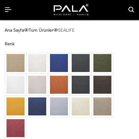
Ana Sayfa
Tüm Ürünler
SEALIFE
Renk
beige
cream
Delf
Graphite
Green
ice
macadamia
mandarin
Meteor
Mocha
Safran
Sapphire
silver
sisal
Taupe
Wine