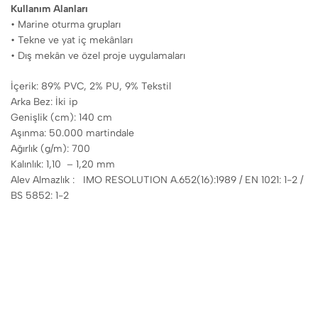
Kullanım Alanları
• Marine oturma grupları
• Tekne ve yat iç mekânları
• Dış mekân ve özel proje uygulamaları
İçerik: 89% PVC, 2% PU, 9% Tekstil
Arka Bez: İki ip
Genişlik (cm): 140 cm
Aşınma: 50.000 martindale
Ağırlık (g/m): 700
Kalınlık: 1,10 – 1,20 mm
Alev Almazlık : IMO RESOLUTION A.652(16):1989 / EN 1021: 1-2 /
BS 5852: 1-2