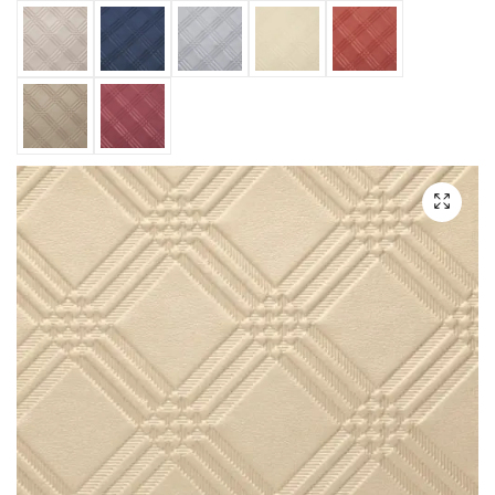
sandstone
Sapphire
silver
sisal
Sunkist
Taupe
Wine