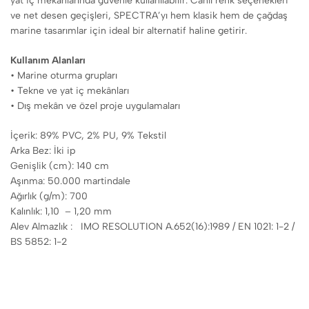
yat iç mekânlarında güvenle kullanılabilir. Canlı renk seçenekleri
ve net desen geçişleri, SPECTRA’yı hem klasik hem de çağdaş
marine tasarımlar için ideal bir alternatif haline getirir.
Kullanım Alanları
• Marine oturma grupları
• Tekne ve yat iç mekânları
• Dış mekân ve özel proje uygulamaları
İçerik: 89% PVC, 2% PU, 9% Tekstil
Arka Bez: İki ip
Genişlik (cm): 140 cm
Aşınma: 50.000 martindale
Ağırlık (g/m): 700
Kalınlık: 1,10 – 1,20 mm
Alev Almazlık : IMO RESOLUTION A.652(16):1989 / EN 1021: 1-2 /
BS 5852: 1-2