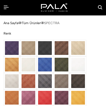
Ana Sayfa
Tüm Ürünler
SPECTRA
Renk
Aubergine
beige
Black
bronze
champagne
cobre
cream
Delf
Green
ice
macadamia
mandarin
Meteor
Mink
Mocha
Orange
Raspberry
Red
Rubin
Safran