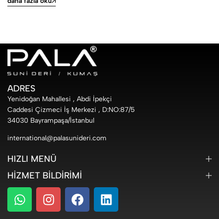
daha fazla oku
ADRES
Yenidoğan Mahallesi , Abdi İpekçi
Caddesi Çizmeci İş Merkezi , D:NO:87/5
34030 Bayrampaşa/İstanbul
international@palasunideri.com
HIZLI MENÜ
HIZMET BILDIRIMI